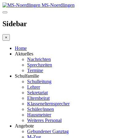
MS-Noerdlingen
Sidebar
×
Home
Aktuelles
Nachrichten
Sprechzeiten
Termine
Schulfamilie
Schulleitung
Lehrer
Sekretariat
Elternbeirat
Klassenelternsprecher
Schüler/innen
Hausmeister
Weiteres Personal
Angebote
Gebundener Ganztag
M-Zug