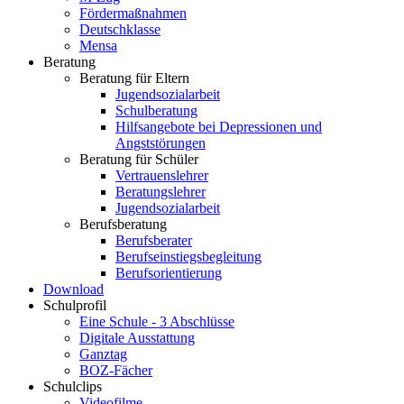
Fördermaßnahmen
Deutschklasse
Mensa
Beratung
Beratung für Eltern
Jugendsozialarbeit
Schulberatung
Hilfsangebote bei Depressionen und
Angststörungen
Beratung für Schüler
Vertrauenslehrer
Beratungslehrer
Jugendsozialarbeit
Berufsberatung
Berufsberater
Berufseinstiegsbegleitung
Berufsorientierung
Download
Schulprofil
Eine Schule - 3 Abschlüsse
Digitale Ausstattung
Ganztag
BOZ-Fächer
Schulclips
Videofilme